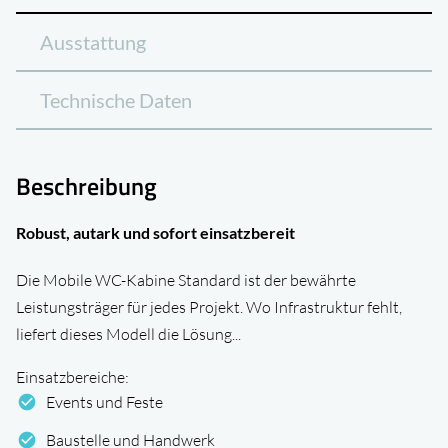
Ausstattung
Technische Daten
Beschreibung
Robust, autark und sofort einsatzbereit
Die Mobile WC-Kabine Standard ist der bewährte
Leistungsträger für jedes Projekt. Wo Infrastruktur fehlt,
liefert dieses Modell die Lösung...
Einsatzbereiche:
check_circle
Events und Feste
check_circle
Baustelle und Handwerk