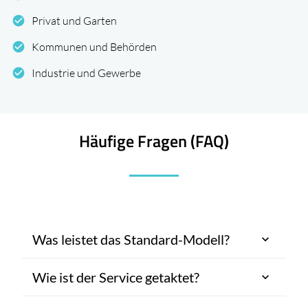
check_circle
Privat und Garten
check_circle
Kommunen und Behörden
check_circle
Industrie und Gewerbe
Häufige Fragen (FAQ)
Was leistet das Standard-Modell?
Wie ist der Service getaktet?