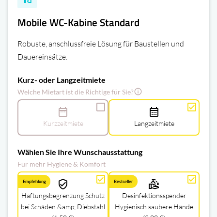
Mobile WC-Kabine Standard
Robuste, anschlussfreie Lösung für Baustellen und
Dauereinsätze.
Kurz- oder Langzeitmiete
info
Welche Mietart ist die Richtige für Sie?
date_range
calendar_month
Kurzzeitmiete
Langzeitmiete
Wählen Sie Ihre Wunschausstattung
Für mehr Hygiene & Komfort
verified_user
clean_hands
Haftungsbegrenzung Schutz
Desinfektionsspender
bei Schäden &amp; Diebstahl
Hygienisch saubere Hände