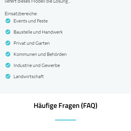
liefert dieses Modell die Lösung...
Einsatzbereiche:
check_circle
Events und Feste
check_circle
Baustelle und Handwerk
check_circle
Privat und Garten
check_circle
Kommunen und Behörden
check_circle
Industrie und Gewerbe
check_circle
Landwirtschaft
Häufige Fragen (FAQ)