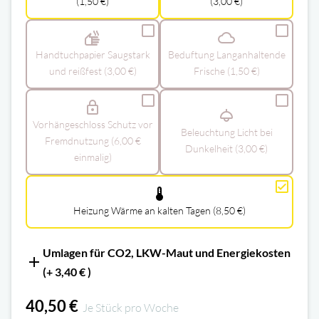
(1,50 €)
(3,00 €)
dry
cloud
Handtuchpapier Saugstark
Beduftung Langanhaltende
und reißfest (3,00 €)
Frische (1,50 €)
lock
light
Vorhängeschloss Schutz vor
Beleuchtung Licht bei
Fremdnutzung (6,00 €
Dunkelheit (3,00 €)
einmalig)
thermostat
Heizung Wärme an kalten Tagen (8,50 €)
Umlagen für CO2, LKW-Maut und Energiekosten
add
(+ 3,40 € )
40,50 €
Je Stück pro Woche